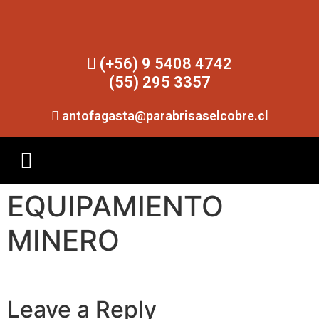
(+56) 9 5408 4742
(55) 295 3357
antofagasta@parabrisaselcobre.cl
EQUIPAMIENTO
MINERO
Leave a Reply