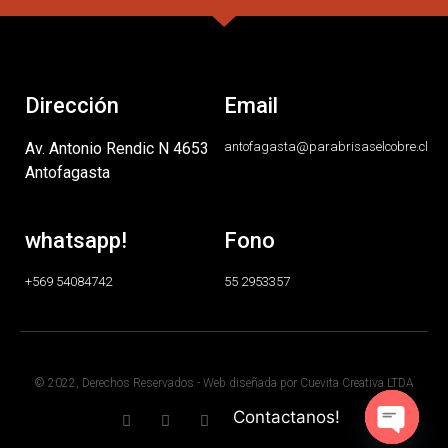
Dirección
Email
Av. Antonio Rendic N 4653
antofagasta@parabrisaselcobre.cl
Antofagasta
whatsapp!
Fono
+569 54084742
55 2953357
© 2022, Derechos Reservados - Web diseñada por Cuevita Creativa LTDA
Contactanos!